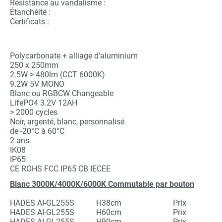
Résistance au vandalisme :
Étanchéité :
Certificats :
Polycarbonate + alliage d'aluminium
250 x 250mm
2.5W > 480lm (CCT 6000K)
9.2W 5V MONO
Blanc ou RGBCW Changeable
LifePO4 3.2V 12AH
> 2000 c
ycle
s
Noir, argenté, blanc, personnalisé
de -20°C à 60°C
2 ans
IK08
IP65
CE ROHS FCC IP65 CB IECEE
Blanc 3000K/4000K/6000K Commutable par bouton
HADES AI-GL255S H38cm Prix
HADES AI-GL255S H60cm Prix
HADES AI-GL255S H90cm Prix