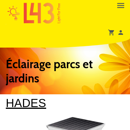
Éclairage parcs et
jardins
HADES